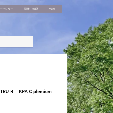
ーセンター
調律・修理
More
eleTRU-R KPA C plemium