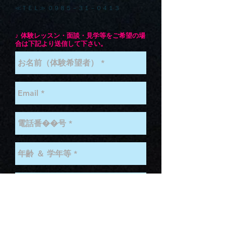
≪ＴＥＬ≫ ０９８５－３１－０４１３
♪ 体験レッスン・面談・見学等をご希望の場
合は下記より送信して下さい。